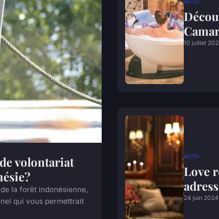
ACTU
Découv
Camar
10 juillet 20
ACTU
e volontariat
Love r
nésie?
adress
de la forêt indonésienne,
24 juin 2024
el qui vous permettrait