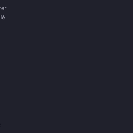
rer
ié
e