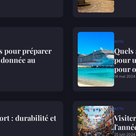
ACTU
es pour préparer
Quels 
ndonnée au
pour u
pour o
14 mai 2024
ACTU
rt : durabilité et
Visite
l'anné
25 juin 2024