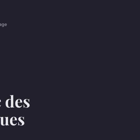
age
 des
ues