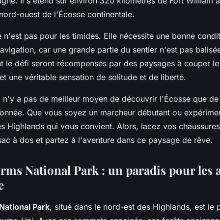
gne. Il s'étend sur environ 320 kilomètres de Fort William 
 nord-ouest de l'Écosse continentale.
n'est pas pour les timides. Elle nécessite une bonne condi
avigation, car une grande partie du sentier n'est pas balis
nt le défi seront récompensés par des paysages à couper le 
t une véritable sensation de solitude et de liberté.
l n'y a pas de meilleur moyen de découvrir l'Écosse que de
donnée. Que vous soyez un marcheur débutant ou expériment
les Highlands qui vous convient. Alors, lacez vos chaussure
sac à dos et partez à l'aventure dans ce paysage de rêve.
rms National Park : un paradis pour le
e
National Park
, situé dans le nord-est des Highlands, est le