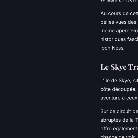
Au cours de cet
belles vues des
même apercevoir
historiques fasc
loch Ness.
Le Skye Tr
L'île de Skye, s
côte découpée. 
aventure à ceux 
Sur ce circuit d
abruptes de la T
offre également 
chance de voir 