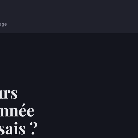
age
urs
onnée
sais ?