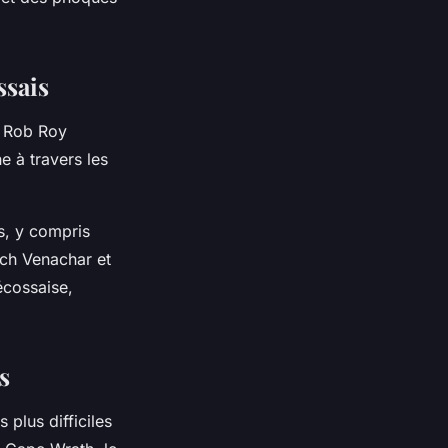
ssais
e Rob Roy
e à travers les
s, y compris
och Venachar et
écossaise,
s
plus difficiles