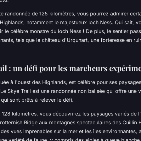
te randonnée de 125 kilomètres, vous pourrez admirer certa
 Highlands, notamment le majestueux loch Ness. Qui sait, v
 le célèbre monstre du loch Ness ! De plus, le sentier pass
inants, tels que le château d'Urquhart, une forteresse en ru
ail : un défi pour les marcheurs expérim
ituée à l'ouest des Highlands, est célèbre pour ses paysage
Le Skye Trail est une randonnée non balisée qui offre une v
qui sont prêts à relever le défi.
e 128 kilomètres, vous découvrirez les paysages variés de l'î
rotternish Ridge aux montagnes spectaculaires des Cuillin Hi
des vues imprenables sur la mer et les îles environnantes, a
une variété de faune, y compris des aigles à queue blanche