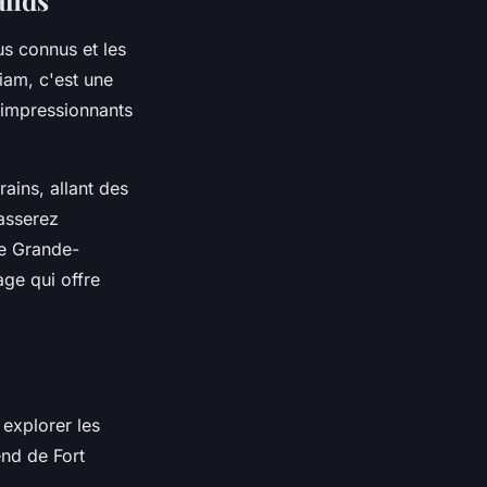
ands
us connus et les
iam, c'est une
 impressionnants
ains, allant des
asserez
de Grande-
ge qui offre
 explorer les
end de Fort