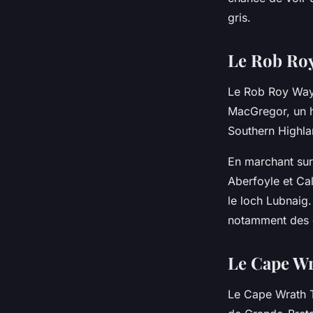
gris.
Le Rob Roy 
Le Rob Roy Way 
MacGregor, un ho
Southern Highlan
En marchant sur 
Aberfoyle et Ca
le loch Lubnaig
notamment des c
Le Cape Wra
Le Cape Wrath Tr