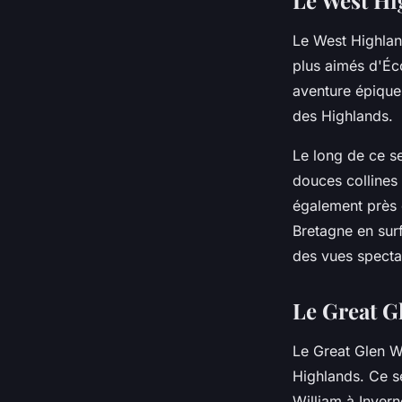
Le West Hi
Le West Highlan
plus aimés d'Éco
aventure épique
des Highlands.
Le long de ce se
douces colline
également près 
Bretagne en sur
des vues specta
Le Great G
Le Great Glen Wa
Highlands. Ce se
William à Invern