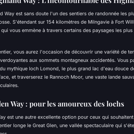
ghland Way : L'incontournable des Highl
d Way est sans doute l'un des sentiers de randonnée les pl
sse. S'étendant sur 154 kilomètres de Milngavie à Fort Will
 qui vous emmène à travers certains des paysages les plus
ntier, vous aurez l'occasion de découvrir une variété de terr
s verdoyantes aux sommets montagneux accidentés. Vous p
du mythique loch Lomond, le plus grand lac d'eau douce 
face, et traverserez le Rannoch Moor, une vaste lande sauva
culaires.
len Way : pour les amoureux des lochs
y est une autre excellente option pour ceux qui souhaitent
ntier longe le Great Glen, une vallée spectaculaire qui s'ét
ess.