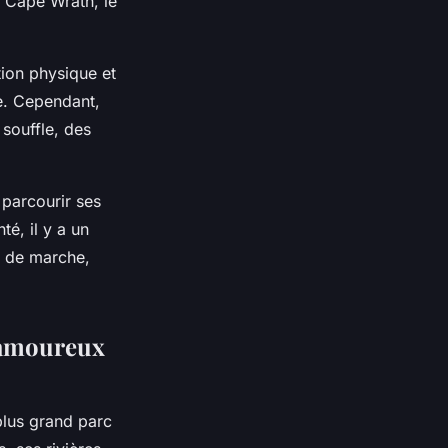
à Cape Wrath, le
tion physique et
ée. Cependant,
souffle, des
 parcourir ses
é, il y a un
s de marche,
s amoureux
 plus grand parc