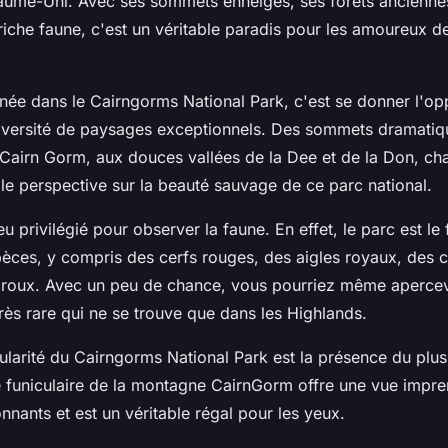
aume-Uni. Avec ses sommets enneigés, ses forêts anciennes,
riche faune, c'est un véritable paradis pour les amoureux de
nnée dans le Cairngorms National Park, c'est se donner l'op
iversité de paysages exceptionnels. Des sommets dramatiq
 Cairn Gorm, aux douces vallées de la Dee et de la Don, ch
le perspective sur la beauté sauvage de ce parc national.
eu privilégié pour observer la faune. En effet, le parc est le
ces, y compris des cerfs rouges, des aigles royaux, des 
s roux. Avec un peu de chance, vous pourriez même apercevo
très rare qui ne se trouve que dans les Highlands.
cularité du Cairngorms National Park est la présence du plu
e funiculaire de la montagne CairnGorm offre une vue impre
nants et est un véritable régal pour les yeux.