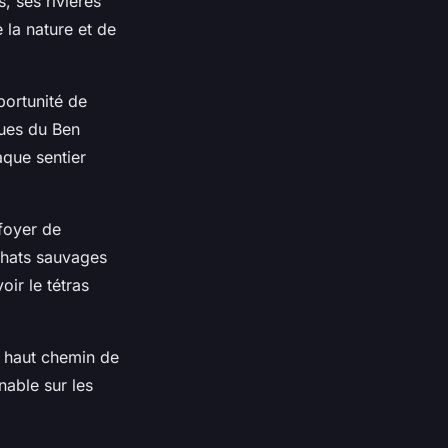
 ses rivières
 la nature et de
portunité de
ues du Ben
aque sentier
 foyer de
chats sauvages
ir le tétras
s haut chemin de
nable sur les