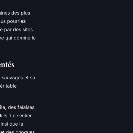
ines des plus
ous pourriez
e par des sites
ine qui domine le
entés
s sauvages et sa
éritable
le, des falaises
lls. Le sentier
insi que la
 et des phoques