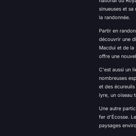
national du Roy
sinueuses et sa 
la randonnée.
Partir en rando
découvrir une d
Macdui et de la
offre une nouvel
C'est aussi un li
nombreuses espè
et des écureuil
lyre, un oiseau 
Une autre parti
fer d'Écosse. L
paysages environ