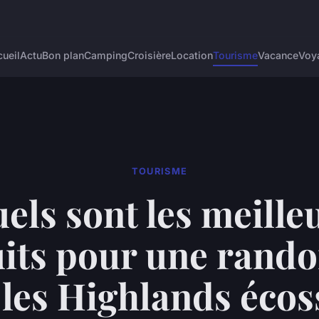
ueil
Actu
Bon plan
Camping
Croisière
Location
Tourisme
Vacance
Voy
TOURISME
els sont les meille
uits pour une rand
les Highlands écos